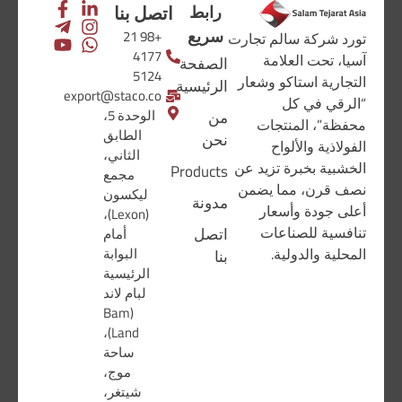
اتصل بنا
رابط
سريع
+98 21
تورد شركة سالم تجارت
4177
آسيا، تحت العلامة
الصفحة
5124
التجارية استاكو وشعار
الرئيسية
export@staco.co
“الرقي في كل
الوحدة 5،
من
محفظة”، المنتجات
الطابق
نحن
الفولاذية والألواح
الثاني،
الخشبية بخبرة تزيد عن
Products
مجمع
نصف قرن، مما يضمن
ليكسون
مدونة
أعلى جودة وأسعار
(Lexon)،
تنافسية للصناعات
اتصل
أمام
البوابة
المحلية والدولية.
بنا
الرئيسية
لبام لاند
(Bam
Land)،
ساحة
موج،
شيتغر،